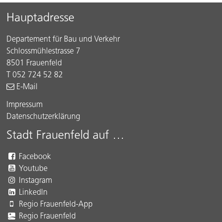
Sidebar
Footer
Hauptadresse
Departement für Bau und Verkehr
Schlossmühlestrasse 7
8501 Frauenfeld
T 052 724 52 82
E-Mail
Impressum
Datenschutzerklärung
Stadt Frauenfeld auf …
Facebook
Youtube
Instagram
LinkedIn
Regio Frauenfeld-App
Regio Frauenfeld