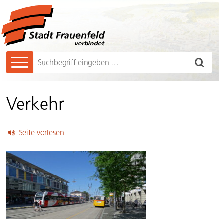
Navigieren in Frauenfeld
Schnellnavigation
Hauptnavigation
Such
Suchbegriff
Verkehr
Seite vorlesen