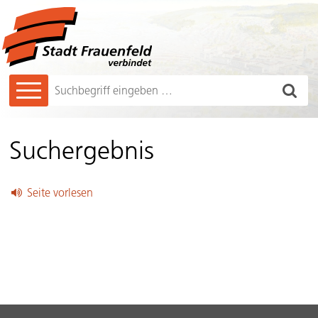
Navigieren in Frauenfeld
Schnellnavigation
Hauptnavigation
Such
Suchbegriff
Suchergebnis
Seite vorlesen
Sidebar